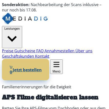
Sonderaktion:
Nachbearbeitung
der Scans
inklusive
–
nur noch
bis
17.08.
Leistungen
Preise
Gutscheine
FAQ
Annahmestellen
Über uns
Geschäftskunden
Kontakt
Jetzt bestellen
0
Menü
Familienerinnerungen für die Ewigkeit
APS Filme digitalisieren lassen
Retten Sie Ihre APS-Filme vom Dachboden oder aus dem