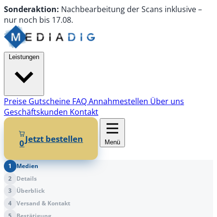
Sonderaktion:
Nachbearbeitung
der Scans
inklusive
–
nur noch
bis
17.08.
Leistungen
Preise
Gutscheine
FAQ
Annahmestellen
Über uns
Geschäftskunden
Kontakt
Jetzt bestellen
0
Menü
1
Medien
2
Details
3
Überblick
4
Versand & Kontakt
5
Bestätigung