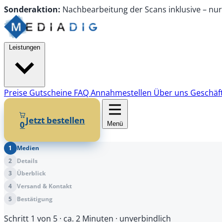
Sonderaktion:
Nachbearbeitung
der Scans
inklusive
–
nu
Leistungen
Preise
Gutscheine
FAQ
Annahmestellen
Über uns
Geschäf
Jetzt bestellen
0
Menü
1
Medien
2
Details
3
Überblick
4
Versand & Kontakt
5
Bestätigung
Schritt 1 von 5
· ca. 2 Minuten · unverbindlich