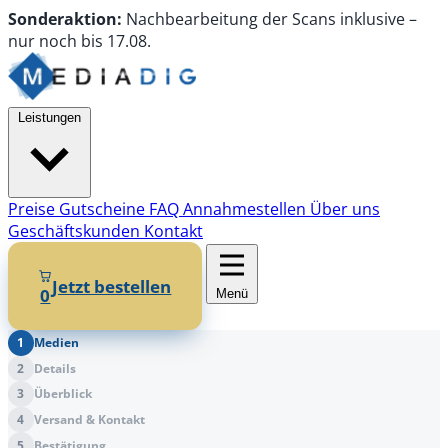
Sonderaktion:
Nachbearbeitung
der Scans
inklusive
–
nur noch
bis
17.08.
Leistungen
Preise
Gutscheine
FAQ
Annahmestellen
Über uns
Geschäftskunden
Kontakt
Jetzt bestellen
0
Menü
1
Medien
2
Details
3
Überblick
4
Versand & Kontakt
5
Bestätigung