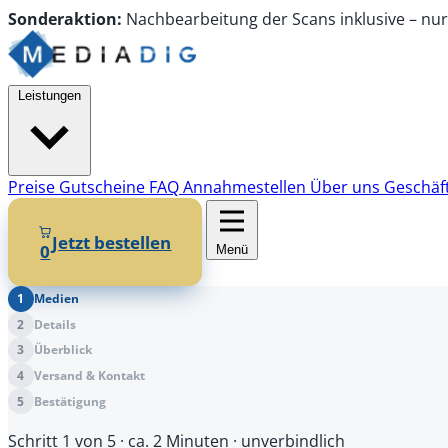
Sonderaktion:
Nachbearbeitung
der Scans
inklusive
–
nu
Leistungen
Preise
Gutscheine
FAQ
Annahmestellen
Über uns
Geschäf
Jetzt bestellen
0
Menü
1
Medien
2
Details
3
Überblick
4
Versand & Kontakt
5
Bestätigung
Schritt 1 von 5
· ca. 2 Minuten · unverbindlich